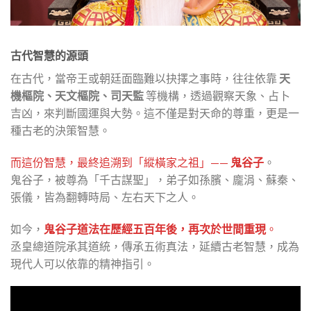
古代智慧的源頭
在古代，當帝王或朝廷面臨難以抉擇之事時，往往依靠
天
機樞院、天文樞院、司天監
等機構，透過觀察天象、占卜
吉凶，來判斷國運與大勢。這不僅是對天命的尊重，更是一
種古老的決策智慧。
而這份智慧，最終追溯到「縱橫家之祖」——
鬼谷子
。
鬼谷子，被尊為「千古謀聖」，弟子如孫臏、龐涓、蘇秦、
張儀，皆為翻轉時局、左右天下之人。
如今，
鬼谷子道法在歷經五百年後，再次於世間重現
。
丞皇總道院承其道統，傳承五術真法，延續古老智慧，成為
現代人可以依靠的精神指引。