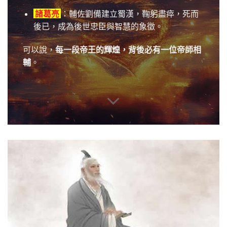
諸葛亮
：輔佐劉備建立蜀漢，鞠躬盡瘁，死而
後已，成為後世忠臣與智慧的象徵。
可以說，
每一段帝王的輝煌，背後必有一位帝師相
輔
。