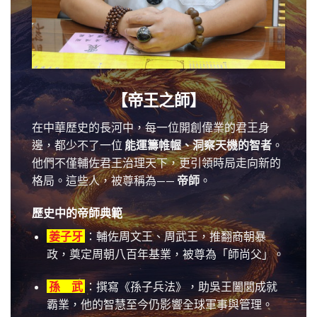
【帝王之師】
在中華歷史的長河中，每一位開創偉業的君王身
邊，都少不了一位
能運籌帷幄、洞察天機的智者
。
他們不僅輔佐君王治理天下，更引領時局走向新的
格局。這些人，被尊稱為——
帝師
。
歷史中的帝師典範
姜子牙
：輔佐周文王、周武王，推翻商朝暴
政，奠定周朝八百年基業，被尊為「師尚父」。
孫 武
：撰寫《孫子兵法》，助吳王闔閭成就
霸業，他的智慧至今仍影響全球軍事與管理。