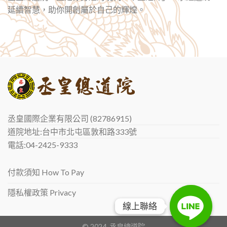
延續智慧，助你開創屬於自己的輝煌。
丞皇國際企業有限公司 (82786915)
道院地址:台中市北屯區敦和路333號
電話:04-2425-9333
付款須知 How To Pay
隱私權政策 Privacy
線上聯絡
線上聯絡
© 2024. 丞皇總道院