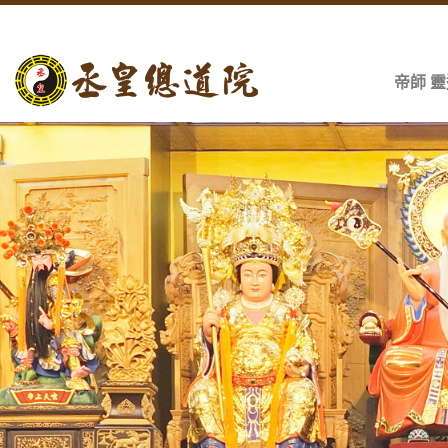
Skip
to
content
帝師 