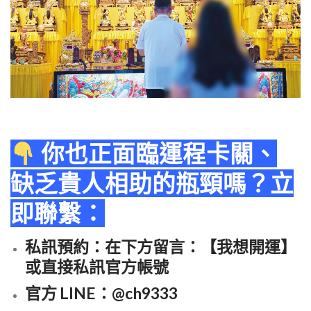
你也正面臨運程卡關、
缺乏貴人相助的瓶頸嗎？立
即聯繫：
私訊預約
：在下方留言：【我想開運】
或直接私訊官方帳號
官方 LINE
：@ch9333