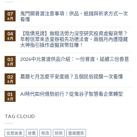
鬼門開普渡注意事項｜供品、紙錢與祈求方式一次
07
看懂
8 月
【陰債見證】做粗活勞力沒空研究投資虛擬貨幣？
04
年輕信眾來丞皇辦祖先功德法會，兩個月內遭隱藏
8 月
大神指引操作虛擬貨幣狂賺！
2026中元普渡供品介紹：一份普渡，延續三份善意
03
8 月
農曆七月怎麼平安度過？五個民俗提醒一次看懂
02
8 月
AI時代如何借勢前行？從鬼谷子智慧看企業轉型
01
8 月
TAG CLOUD
信眾故事
收驚
祭改
除煞
靈異體質