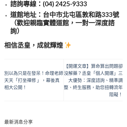
諮詢專線
：(04) 2425-9333
道館地址
：台中市北屯區敦和路333號
（歡迎親臨實體道館，一對一深度諮
詢）
相信丞皇，成就輝煌
【開運文章】算命算出問題卻
別以為只是在發呆！命理老師
沒解藥？丞皇「個人開運」三
天天「打坐禪修 」，幕後真
大優勢：深度諮詢、精準調
相大公開！
整、終生服務，助您扭轉流年
阻礙！
最新消息分享