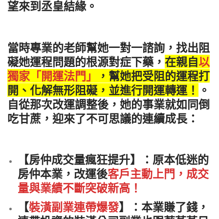
望來到丞皇結緣。
當時專業的老師幫她一對一諮詢，找出阻
礙她運程問題的根源對症下藥，
在親自
以
獨家「開運法門」
，
幫她把受阻的運程打
開、化解無形阻礙，並進行開運轉運！
。
自從那次改運調整後，她的事業就如同倒
吃甘蔗，迎來了不可思議的連續成長：
【房仲成交量瘋狂提升】
：原本低迷的
房仲本業，改運後
客戶主動上門，成交
量與業績不斷突破新高！
【
裝潢副業連帶爆發
】
：本業賺了錢，