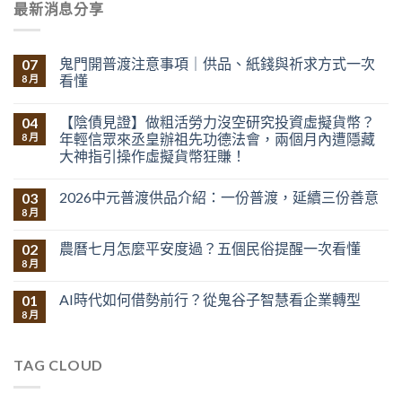
最新消息分享
鬼門開普渡注意事項｜供品、紙錢與祈求方式一次
07
看懂
8 月
【陰債見證】做粗活勞力沒空研究投資虛擬貨幣？
04
年輕信眾來丞皇辦祖先功德法會，兩個月內遭隱藏
8 月
大神指引操作虛擬貨幣狂賺！
2026中元普渡供品介紹：一份普渡，延續三份善意
03
8 月
農曆七月怎麼平安度過？五個民俗提醒一次看懂
02
8 月
AI時代如何借勢前行？從鬼谷子智慧看企業轉型
01
8 月
TAG CLOUD