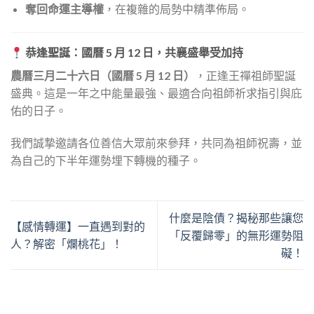
奪回命運主導權
，在複雜的局勢中精準佈局。
恭逢聖誕：國曆 5 月 12 日，共襄盛舉受加持
農曆三月二十六日（國曆 5 月 12 日）
，正逢王禪祖師聖誕
盛典。這是一年之中能量最強、最適合向祖師祈求指引與庇
佑的日子。
我們誠摯邀請各位善信大眾前來參拜，共同為祖師祝壽，並
為自己的下半年運勢埋下轉機的種子。
什麼是陰債？揭秘那些讓您
【感情轉運】一直遇到對的
「反覆歸零」的無形運勢阻
人？解密「爛桃花」！
礙！