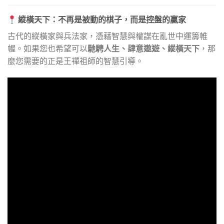
縱橫天下：不再是被動的棋子，而是控盤的贏家
古代的縱橫家與兵法家，憑藉智慧與權謀在亂世中運籌帷
幄。如果您也希望可以
馳騁人生、肆意遨遊、縱橫天下
，那
麼您需要的正是王禪祖師的智慧引導。