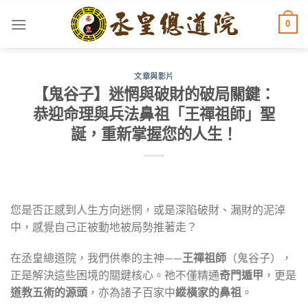
Skip
0
to
content
文章與影片
【鬼谷子】迷惘與破財的破局關鍵：
恭迎命理與兵法鼻祖「王禪祖師」聖
誕，重新掌握您的人生！
您是否正感到人生方向迷惘，或是深陷破財、漏財的泥淖
中，感覺自己正被動地被局勢推著走？
在丞皇總道院，我們供奉的主神——
王禪祖師
（鬼谷子），
正是解決這些困境的關鍵核心。祂不僅精通
奇門遁甲
，更是
道教五術的源頭
，亦為諸子百家中
縱橫家的鼻祖
。