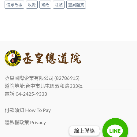
信眾故事
收驚
祭改
除煞
靈異體質
丞皇國際企業有限公司 (82786915)
道院地址:台中市北屯區敦和路333號
電話:04-2425-9333
付款須知 How To Pay
隱私權政策 Privacy
線上聯絡
線上聯絡