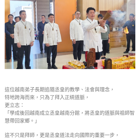
這位越南弟子長期追隨丞皇的教學、法會與理念，
特地跨海而來，只為了拜入正統道脈，
更立志：
「學成後回越南成立丞皇越南分館，將丞皇的道脈與祖師智
慧帶回家鄉。」
這不只是拜師，更是丞皇道法走向國際的重要一步，