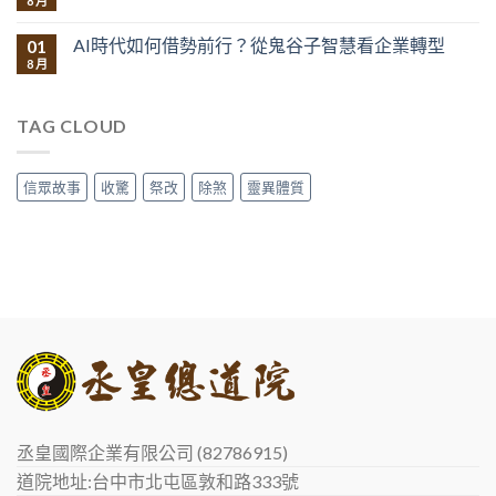
8 月
AI時代如何借勢前行？從鬼谷子智慧看企業轉型
01
8 月
TAG CLOUD
信眾故事
收驚
祭改
除煞
靈異體質
丞皇國際企業有限公司 (82786915)
道院地址:台中市北屯區敦和路333號