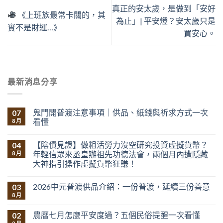
真正的安太歲，是做到「安好
《上班族最常卡關的，其
為止」| 平安燈？安太歲只是
實不是財運…》
買安心。
最新消息分享
鬼門開普渡注意事項｜供品、紙錢與祈求方式一次
07
看懂
8 月
【陰債見證】做粗活勞力沒空研究投資虛擬貨幣？
04
年輕信眾來丞皇辦祖先功德法會，兩個月內遭隱藏
8 月
大神指引操作虛擬貨幣狂賺！
2026中元普渡供品介紹：一份普渡，延續三份善意
03
8 月
農曆七月怎麼平安度過？五個民俗提醒一次看懂
02