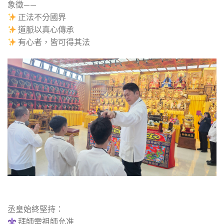
象徵——
正法不分國界
道脈以真心傳承
有心者，皆可得其法
丞皇始終堅持：
拜師需祖師允准