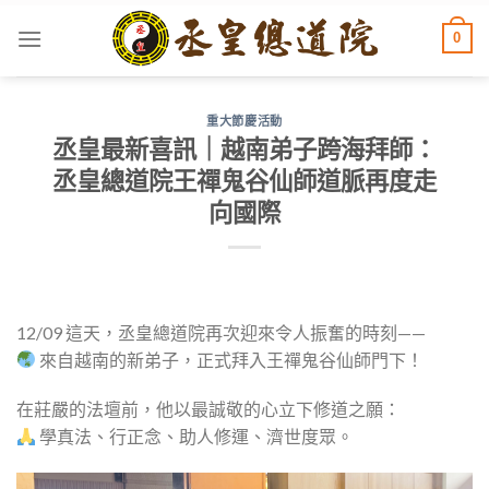
Skip
0
to
content
重大節慶活動
丞皇最新喜訊｜越南弟子跨海拜師：
丞皇總道院王禪鬼谷仙師道脈再度走
向國際
12/09 這天，丞皇總道院再次迎來令人振奮的時刻——
來自越南的新弟子，正式拜入王禪鬼谷仙師門下！
在莊嚴的法壇前，他以最誠敬的心立下修道之願：
學真法、行正念、助人修運、濟世度眾。