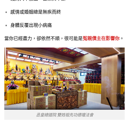
感情或婚姻總是無疾而終
身體反覆出現小病痛
當你已經盡力，卻依然不順，很可能是
冤親債主在影響你
。
丞皇總道院 雙姓祖先功德壇法會