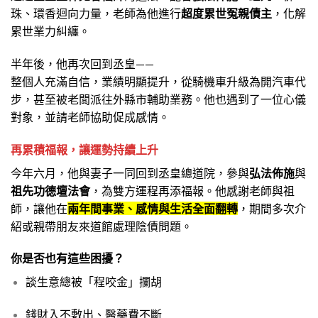
珠、環香迴向力量，老師為他進行
超度累世冤親債主
，化解
累世業力糾纏。
半年後，他再次回到丞皇——
整個人充滿自信，業績明顯提升，從騎機車升級為開汽車代
步，甚至被老闆派往外縣市輔助業務。他也遇到了一位心儀
對象，並請老師協助促成感情。
再累積福報，讓運勢持續上升
今年六月，他與妻子一同回到丞皇總道院，參與
弘法佈施
與
祖先功德壇法會
，為雙方運程再添福報。他感謝老師與祖
師，讓他在
兩年間事業、感情與生活全面翻轉
，期間多次介
紹或親帶朋友來道館處理陰債問題。
你是否也有這些困擾？
談生意總被「程咬金」攔胡
錢財入不敷出、醫藥費不斷