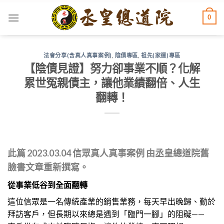
Skip
0
to
content
法會分享(含真人真事案例)
,
陰債專區
,
祖先(家運)專區
【陰債見證】努力卻事業不順？化解
累世冤親債主，讓他業績翻倍、人生
翻轉！
此篇 2
023.03.04
信眾真人真事案例
由丞皇總道院舊
臉書文章重新撰寫。
從事業低谷到全面翻轉
這位信眾是一名傳統產業的銷售業務，每天早出晚歸、勤於
拜訪客戶，但長期以來總是遇到「臨門一腳」的阻礙——