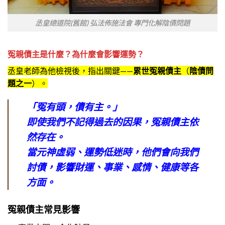
丞皇總道院(舊館) 弘法佈施法會 專門化解陰債問題
冤親債主是什麼？為什麼會影響運勢？
丞皇老師為他檢視後，指出關鍵——
累世冤親債主
（
陰債問
題之一
）。
「冤有頭，債有主。」
即使我們不記得過去的因果，冤親債主依
然存在。
當元神虛弱、運勢低迷時，他們會向我們
討債，影響財運、事業、感情、健康等各
方面。
冤親債主常見影響