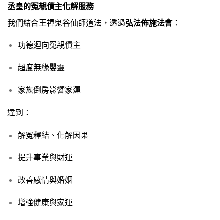
丞皇的冤親債主化解服務
我們結合王禪鬼谷仙師道法，透過
弘法佈施法會
：
功德迴向冤親債主
超度無緣嬰靈
家族倒房影響家運
達到：
解冤釋結、化解因果
提升事業與財運
改善感情與婚姻
增強健康與家運