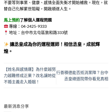
不要等到事業、健康、感情全面失衡才開始補救。
現在，就
替自己化解累世阻礙，開啟順遂人生。
馬上預約
了解個人運程問題
專線：04-2425-9333
地址：台中市北屯區敦和路333號
讓丞皇成為你的運程運師！相信丞皇，成就輝
煌。
【姓名與感情運】為什麼越努
行善積德能否抵消業障？台中
力越難修成正果？改名讓她從
丞皇總道院帶你看見真相
不婚主義走入婚姻！
最新消息分享