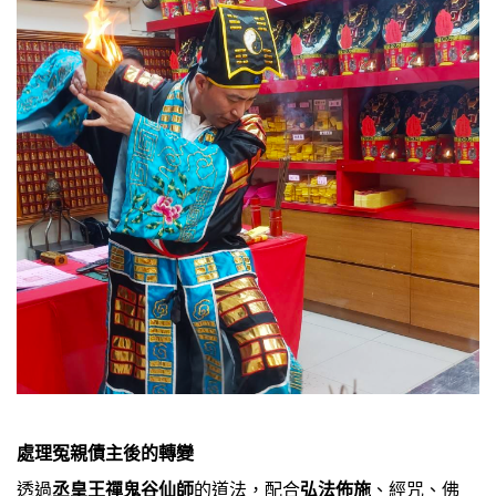
處理冤親債主後的轉變
透過
丞皇王禪鬼谷仙師
的道法，配合
弘法佈施
、經咒、佛