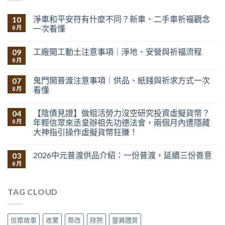
淨車和平安符有什麼不同？新車、二手車祈福觀念
10
一次看懂
8 月
工廠開工動土注意事項｜淨地、安營與祈福流程
09
8 月
鬼門開普渡注意事項｜供品、紙錢與祈求方式一次
07
看懂
8 月
【陰債見證】做粗活勞力沒空研究投資虛擬貨幣？
04
年輕信眾來丞皇辦祖先功德法會，兩個月內遭隱藏
8 月
大神指引操作虛擬貨幣狂賺！
2026中元普渡供品介紹：一份普渡，延續三份善意
03
8 月
TAG CLOUD
信眾故事
收驚
祭改
除煞
靈異體質