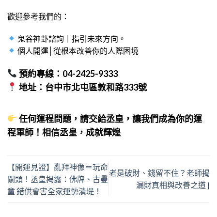
歡迎參考我們的：
鬼谷神卦諮詢｜指引未來方向。
個人開運│從根本改善你的人際困境
預約專線：04-2425-9333
地址：台中市北屯區敦和路333號
任何運程問題，請交給丞皇，讓我們成為你的運
程軍師！相信丞皇，成就輝煌
【開運見證】亂拜神像＝玩命
老是破財、錢留不住？老師揭
關頭！丞皇揭露：佛牌、古曼
漏財真相與改善之道 |
童 錯供會害全家運勢潰堤！