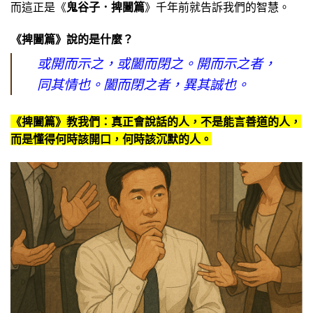
而這正是《
鬼谷子．捭闔篇
》千年前就告訴我們的智慧。
《捭闔篇》說的是什麼？
或開而示之，或闔而閉之。開而示之者，
同其情也。闔而閉之者，異其誠也。
《捭闔篇》教我們：真正會說話的人，不是能言善道的人，
而是懂得何時該開口，何時該沉默的人。