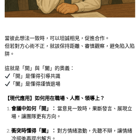
當彼此想法一致時，可以坦誠相見，促進合作。
但若對方心術不正，就該保持距離、審慎觀察，避免陷入陷
阱。
這就是「開」與「闔」的奧義：
「開」是懂得引導共識
「闔」是懂得謹慎退場
【現代應用】如何用在職場、人際、領導上？
會議中如何「開」：
當意見一致時，果斷發言、展現立
場，讓團隊更有方向。
衝突時懂得「闔」：
對方情緒激動，先聽不辯，讓情緒
冷卻後再提出解方。