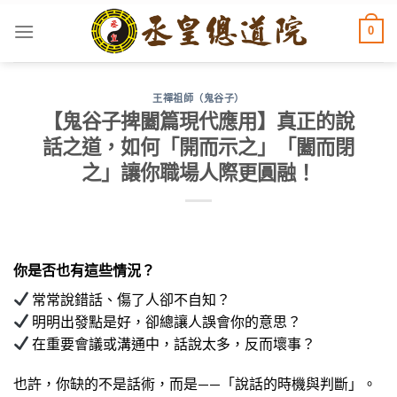
Skip
0
to
content
王禪祖師（鬼谷子）
【鬼谷子捭闔篇現代應用】真正的說
話之道，如何「開而示之」「闔而閉
之」讓你職場人際更圓融！
你是否也有這些情況？
常常說錯話、傷了人卻不自知？
明明出發點是好，卻總讓人誤會你的意思？
在重要會議或溝通中，話說太多，反而壞事？
也許，你缺的不是話術，而是——「說話的時機與判斷」。