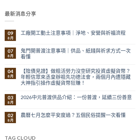
最新消息分享
工廠開工動土注意事項｜淨地、安營與祈福流程
09
8 月
鬼門開普渡注意事項｜供品、紙錢與祈求方式一次
07
看懂
8 月
【陰債見證】做粗活勞力沒空研究投資虛擬貨幣？
04
年輕信眾來丞皇辦祖先功德法會，兩個月內遭隱藏
8 月
大神指引操作虛擬貨幣狂賺！
2026中元普渡供品介紹：一份普渡，延續三份善意
03
8 月
農曆七月怎麼平安度過？五個民俗提醒一次看懂
02
8 月
TAG CLOUD