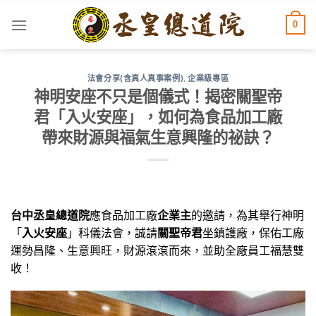
Skip
0
to
content
法會分享(含真人真事案例)
,
企業級專區
神明安座不只是個儀式！揭密關聖帝
君「入火安座」，如何為食品加工廠
帶來財源與福氣生意興隆的祕訣？
台中丞皇總道院
應食品加工廠
企業主
的邀請，為其舉行神明
「
入火安座
」科儀法會，誠請
關聖帝君
坐鎮護廠，保佑工廠
運勢昌隆、生意興旺，財源滾滾而來，並助全廠員工福慧雙
收！