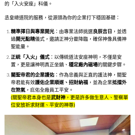
的「入火安座」科儀。
丞皇總道院的服務，從源頭為你的企業打下穩固基礎：
精準擇日與專業開光
：由專業法師挑選
良辰吉日
，並透
過
開光點睛
儀式，邀請正神分靈降臨，確保神像具備神
聖能量。
正統「入火」儀式
：以傳統道法安座神明，不僅是安
置，更是讓神明真正坐鎮、
穩定廠內磁場
的關鍵步驟。
關聖帝君的企業護佑
：作為忠義與正直的護法神，關聖
帝君能有效
護佑企業順遂、招財納福
，並為企業
抵擋外
在煞氣
，庇佑全廠員工平安。
(關聖帝君本身也是
武財神
，更是許多做生意人、警察單
位安放祈求財運、平安的神尊)