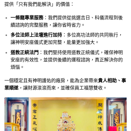
提供「只有我們能解決」的價值：
一條龍專業服務
：我們提供從挑選吉日、科儀流程到後
續諮詢的完整服務，讓你省時省力。
多位法師上法壇進行加持
：多位高功法師的共同執行，
讓神明安座儀式更加完整，能量更加強大。
道教正統法門
：我們堅持使用道教正統儀式，確保神明
安座的有效性，並提供後續的運程諮詢，真正解決你的
煩惱。
一個穩定且有神明護佑的廠房，能為企業帶來
貴人相助、事
業順遂
，讓財源滾滾而來，並確保員工福慧雙收。