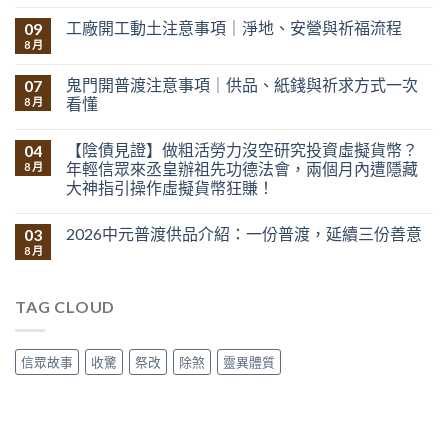
工廠開工動土注意事項｜淨地、安營與祈福流程
09
8 月
鬼門開普渡注意事項｜供品、紙錢與祈求方式一次
07
看懂
8 月
【陰債見證】做粗活勞力沒空研究投資虛擬貨幣？
04
年輕信眾來丞皇辦祖先功德法會，兩個月內遭隱藏
8 月
大神指引操作虛擬貨幣狂賺！
2026中元普渡供品介紹：一份普渡，延續三份善意
03
8 月
TAG CLOUD
信眾故事
收驚
祭改
除煞
靈異體質