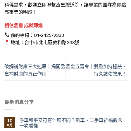
科儀需求，歡迎立即聯繫丞皇總道院，讓專業的團隊為你點
亮事業的明燈！
相信丞皇 成就輝煌
預約專線：04-2425-9333
地址：台中市北屯區敦和路333號
破解補財庫三大迷思｜揭開丞
丞皇五雷令｜雙重加持秘訣，
皇補財庫的真正作用
持久護佑效果！
最新消息分享
淨車和平安符有什麼不同？新車、二手車祈福觀念
10
一次看懂
8 月