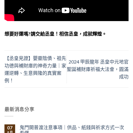
想要好運嗎?請交給丞皇！相信丞皇，成就輝煌。
【丞皇見證】嬰靈陰債、祖先
2024 甲辰龍年 丞皇中元地官
功德與補財庫的神奇力量｜家
聖誕補財庫祈福大法會，圓滿
運逆轉、生意興隆的真實案
成功
例！
最新消息分享
鬼門開普渡注意事項｜供品、紙錢與祈求方式一次
07
看懂
8 月