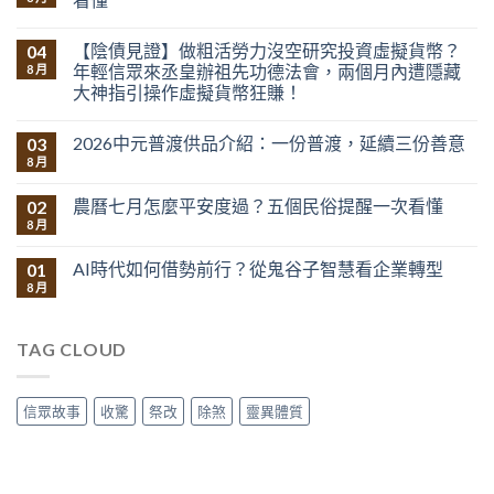
【陰債見證】做粗活勞力沒空研究投資虛擬貨幣？
04
年輕信眾來丞皇辦祖先功德法會，兩個月內遭隱藏
8 月
大神指引操作虛擬貨幣狂賺！
2026中元普渡供品介紹：一份普渡，延續三份善意
03
8 月
農曆七月怎麼平安度過？五個民俗提醒一次看懂
02
8 月
AI時代如何借勢前行？從鬼谷子智慧看企業轉型
01
8 月
TAG CLOUD
信眾故事
收驚
祭改
除煞
靈異體質