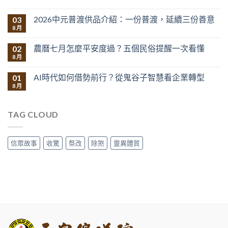
2026中元普渡供品介紹：一份普渡，延續三份善意
03
8 月
農曆七月怎麼平安度過？五個民俗提醒一次看懂
02
8 月
AI時代如何借勢前行？從鬼谷子智慧看企業轉型
01
8 月
TAG CLOUD
信眾故事
收驚
祭改
除煞
靈異體質