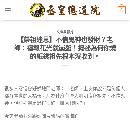
Skip
0
to
content
文章與影片
【祭祖迷思】不信鬼神也發財？老
師：福報花光就崩盤！揭祕為何你燒
的紙錢祖先根本沒收到。
很多人常常會疑惑地問老師：「老師，上次你說不是每個人
都有累世的大福報，那為什麼有些人明明沒拜祖先、不信鬼
神，現在卻還是過得很好、賺大錢呢？」
今天老師要來跟你講最殘酷的
實際面
！