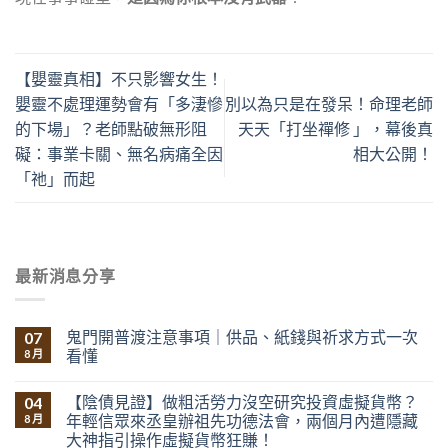
【嬰靈真相】不只影響女生！
嬰靈不處理運勢會有「多淒慘
別以為只是在發呆！命理老師
的下場」？老師點破無形阻
天天「打坐禪修 」，幕後真
礙：事業卡關、無名病痛全因
相大公開！
「祂」而起
最新消息分享
鬼門開普渡注意事項｜供品、紙錢與祈求方式一次
07
看懂
8 月
【陰債見證】做粗活勞力沒空研究投資虛擬貨幣？
04
年輕信眾來丞皇辦祖先功德法會，兩個月內遭隱藏
8 月
大神指引操作虛擬貨幣狂賺！