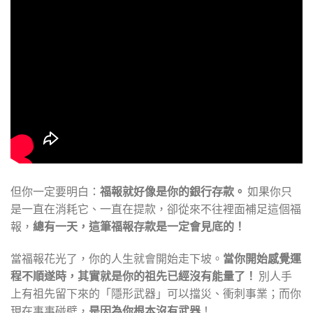
但你一定要明白：
福報就好像是你的銀行存款。
如果你只
是一直在消耗它、一直在提款，卻從來不往裡面補足這個福
報，
總有一天，這筆福報存款是一定會見底的！
當福報花光了，你的人生就會開始走下坡。
當你開始感覺運
程不順遂時，其實就是你的祖先已經沒有能量了！
別人手
上有祖先留下來的「隱形武器」可以擋災、衝刺事業；而你
現在事事碰壁，
是因為你根本沒有武器
！