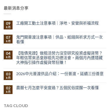
最新消息分享
工廠開工動土注意事項｜淨地、安營與祈福流程
09
8 月
鬼門開普渡注意事項｜供品、紙錢與祈求方式一次
07
看懂
8 月
【陰債見證】做粗活勞力沒空研究投資虛擬貨幣？
04
年輕信眾來丞皇辦祖先功德法會，兩個月內遭隱藏
8 月
大神指引操作虛擬貨幣狂賺！
2026中元普渡供品介紹：一份普渡，延續三份善意
03
8 月
農曆七月怎麼平安度過？五個民俗提醒一次看懂
02
8 月
TAG CLOUD