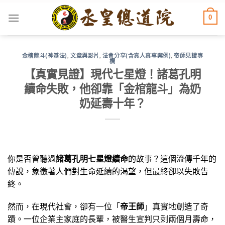
Skip
0
to
content
金棺龍斗(神基法)
,
文章與影片
,
法會分享(含真人真事案例)
,
帝師見證專
欄
【真實見證】現代七星燈！諸葛孔明
續命失敗，他卻靠「金棺龍斗」為奶
奶延壽十年？
你是否曾聽過
諸葛孔明七星燈續命
的故事？這個流傳千年的
傳說，象徵著人們對生命延續的渴望，但最終卻以失敗告
終。
然而，在現代社會，卻有一位「
帝王師
」真實地創造了奇
蹟。一位企業主家庭的長輩，被醫生宣判只剩兩個月壽命，