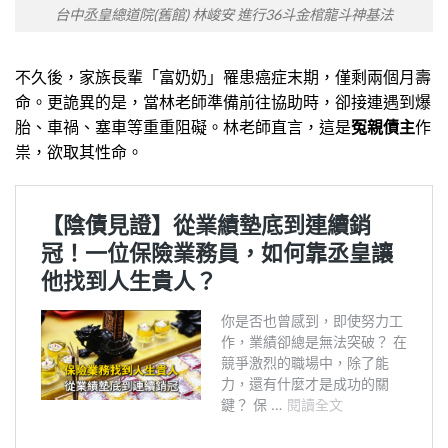
台中丞皇總道院(舊館) 林峻安 進行36斗金棺龍斗神基法
不久後，家族長輩「富奶奶」罹患癌症末期，僅剩兩個月壽
命。更詭異的是，當林老師準備前往協助時，卻接連遇到爆
胎、車禍、塞車等重重阻礙。林老師直言，這是
冤親債主
作
祟，欲取其性命。