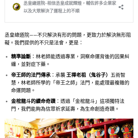
丞皇總道院——不只解決有形的問題，更致力於解決無形阻
礙。我們提供的不只是法會，更是：
精準論斷
：林老師能透過專業，洞察命運背後的因果糾
纏，並對症下藥。
帝王師的法門傳承
：承襲
王禪老祖（鬼谷子）
五術智
慧，林老師所學的「帝王之師」法門，能處理最複雜的
命運問題。
金棺龍斗的續命奇蹟
：透過「金棺龍斗」這項獨特法
門，我們能夠為信眾祈求延壽，為生命創造奇蹟。