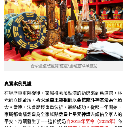
台中丞皇總道院(舊館) 金棺龍斗神基法
真實案例見證
在經歷重重阻礙後，家屬推著吊點滴的奶奶來到舊道館，林
老師立即啟壇，祈求
丞皇王禪祖師
以
金棺龍斗神基法
為他續
命。當晚，法會歷經重重波折，最終成功。從那一年開始，
家屬都會請丞皇為全家族點
丞皇七星元神燈
去護佑全家人的
平安。
奇蹟發生了——這位奶奶
自2015年至今（2025年）
依