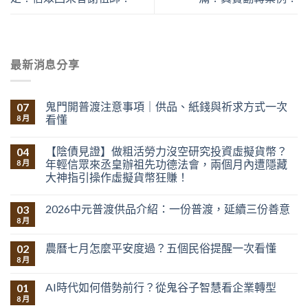
最新消息分享
鬼門開普渡注意事項｜供品、紙錢與祈求方式一次
07
看懂
8 月
【陰債見證】做粗活勞力沒空研究投資虛擬貨幣？
04
年輕信眾來丞皇辦祖先功德法會，兩個月內遭隱藏
8 月
大神指引操作虛擬貨幣狂賺！
2026中元普渡供品介紹：一份普渡，延續三份善意
03
8 月
農曆七月怎麼平安度過？五個民俗提醒一次看懂
02
8 月
AI時代如何借勢前行？從鬼谷子智慧看企業轉型
01
8 月