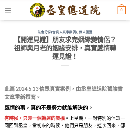
Skip
0
to
content
法會分享(含真人真事案例)
,
個人開運
【開運見證】朋友求完姻緣變情侶？
祖師與月老的姻緣安排，真實感情轉
運見證！
此篇 2
024.5.13
信眾真實案例，由丞皇總道院舊臉書
文章重新撰寫。
感情的事，真的不是努力就能解決的。
有時候，只差一個轉運的契機
。
上星期，一對特別的信眾一
同回到丞皇，當初來的時候，他們只是朋友，這次回來，卻