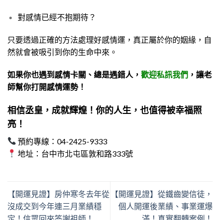
對感情已經不抱期待？
只要透過正確的方法處理好感情運，
真正屬於你的姻緣，自
然就會被吸引到你的生命中來。
如果你也遇到感情卡關、總是遇錯人，
歡迎私訊我們
，讓老
師幫你打開感情運勢！
相信丞皇，成就輝煌！
你的人生，也值得被幸福照
亮！
預約專線：04-2425-9333
地址：台中市北屯區敦和路333號
【開運見證】房仲寒冬去年從
【開運見證】從鐵齒變信徒，
沒成交到今年連三月業績穩
個人開運後業績、事業運爆
定！信眾回來答謝祖師！
滿！真實翻轉案例！