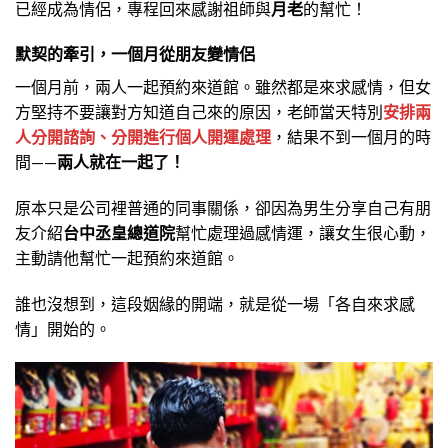
已經成為情侶，專程回來感謝祖師與
月老
的幫忙！
默契的牽引，一個月從朋友變情侶
一個月前，兩人一起預約來道館。雖然都是來求感情，但女
方堅持不要讓對方知道自己來的原因，老師當天特別
安排兩
人分開諮詢、分開進行個人開運處理
，
結果不到一個月的時
間——
兩人就在一起了！
原本只是公司裡普通的同事關係，卻因為男生分享自己有朋
友介紹
台中丞皇總道院
幫忙處理過感情運，讓女生很心動，
主動請他幫忙一起預約來道館。
誰也沒想到，這段姻緣的開端，就是從一場「各自來求感
情」開始的。