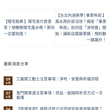
【台北內湖美學│事業佈局 】
【陽宅勘輿 】陽宅是什麼意
風水再好卻沒效？揭密「事業
思？想瞭解陽宅風水嗎？那你
佈局」如何從「淨地靈」開
一定要知道！
始，讓新店開展業績、預約數
一路飆升！
最新消息分享
工廠開工動土注意事項｜淨地、安營與祈福流程
09
8 月
鬼門開普渡注意事項｜供品、紙錢與祈求方式一次
07
看懂
8 月
【陰債見證】做粗活勞力沒空研究投資虛擬貨幣？
04