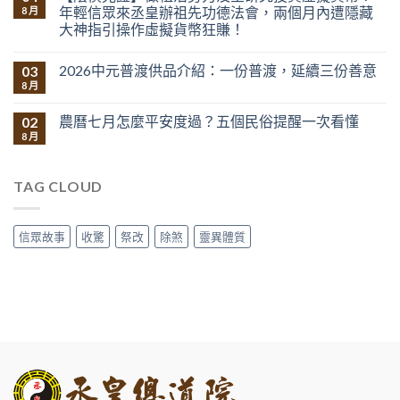
年輕信眾來丞皇辦祖先功德法會，兩個月內遭隱藏
8 月
大神指引操作虛擬貨幣狂賺！
2026中元普渡供品介紹：一份普渡，延續三份善意
03
8 月
農曆七月怎麼平安度過？五個民俗提醒一次看懂
02
8 月
TAG CLOUD
信眾故事
收驚
祭改
除煞
靈異體質