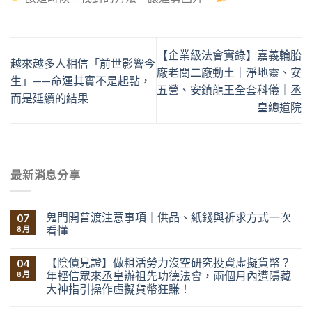
【企業級法會實錄】嘉義輪胎
越來越多人相信「前世影響今
廠老闆二廠動土｜淨地靈、安
生」——命運其實不是起點，
五營、安鎮龍王全套科儀｜丞
而是延續的結果
皇總道院
最新消息分享
鬼門開普渡注意事項｜供品、紙錢與祈求方式一次
07
看懂
8 月
【陰債見證】做粗活勞力沒空研究投資虛擬貨幣？
04
年輕信眾來丞皇辦祖先功德法會，兩個月內遭隱藏
8 月
大神指引操作虛擬貨幣狂賺！