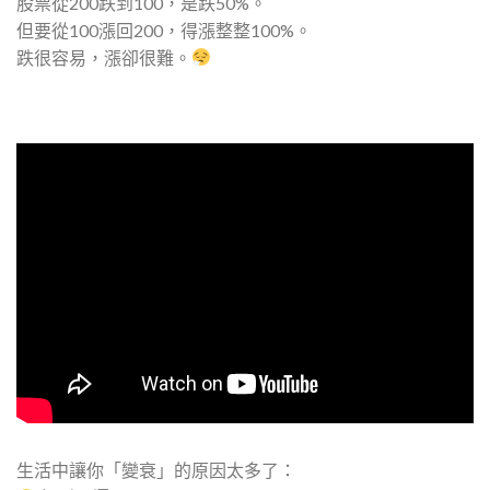
股票從200跌到100，是跌50%。
但要從100漲回200，得漲整整100%。
跌很容易，漲卻很難。
生活中讓你「變衰」的原因太多了：