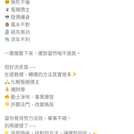
無形干擾
冤親債主
陰債纏身
風水不對
祖先無功
流年不利
一層層壓下來，運勢當然喘不過氣。
但好消息是——
在道教裡，轉運的方法其實很多
化解冤親債主
補財庫
動土淨地、事業爆發
許願法門、改變格局
當你覺得努力沒效、事事不順，
別再硬撐了——
該是時候，找對的方法，讓運勢回升。