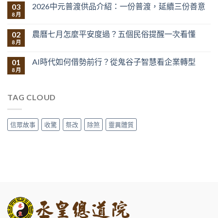
2026中元普渡供品介紹：一份普渡，延續三份善意
03
8 月
農曆七月怎麼平安度過？五個民俗提醒一次看懂
02
8 月
AI時代如何借勢前行？從鬼谷子智慧看企業轉型
01
8 月
TAG CLOUD
信眾故事
收驚
祭改
除煞
靈異體質