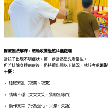
醫療無法解釋，透過收驚退煞科儀處理
當孩子出現不明症狀，第一步當然是先看醫生。
但若排除身體病症後，仍持續出現以下情況，就該考慮
無形
干擾
：
睡眠紊亂（夜哭、夜驚）
情緒不穩（突哭突笑、驚嚇無緣由）
動作異常（行為退化、呆滯、失語）