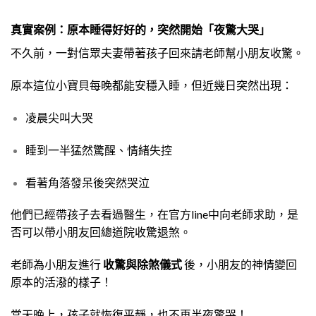
真實案例：原本睡得好好的，突然開始「夜驚大哭」
不久前，一對信眾夫妻帶著孩子回來請老師幫小朋友收驚。
原本這位小寶貝每晚都能安穩入睡，但近幾日突然出現：
凌晨尖叫大哭
睡到一半猛然驚醒、情緒失控
看著角落發呆後突然哭泣
他們已經帶孩子去看過醫生，在官方line中向老師求助，是
否可以帶小朋友回總道院收驚退煞
。
老師為小朋友進行
收驚與除煞儀式
後，小朋友的神情變回
原本的活潑的樣子！
當天晚上，孩子就恢復平靜，也不再半夜驚哭！