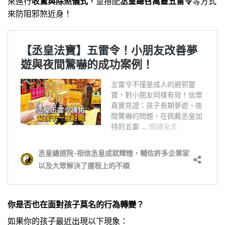
來進行
收驚與除煞儀式
，並搭配
丞皇總召萬靈五雷令
等方式
來防阻邪煞近身！
你是否也在面對孩子莫名的行為轉變？
如果你的孩子最近出現以下現象：