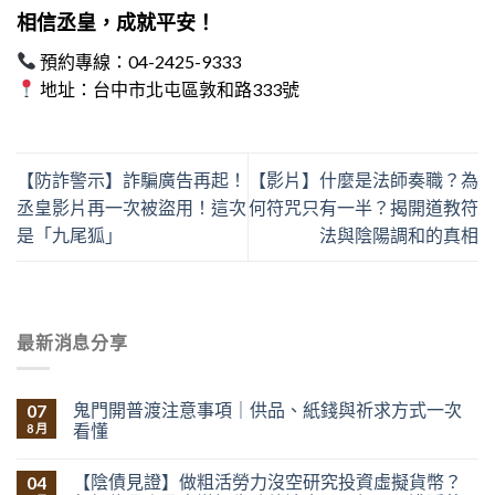
相信丞皇，成就平安！
預約專線：04-2425-9333
地址：台中市北屯區敦和路333號
【防詐警示】詐騙廣告再起！
【影片】什麼是法師奏職？為
丞皇影片再一次被盜用！這次
何符咒只有一半？揭開道教符
是「九尾狐」
法與陰陽調和的真相
最新消息分享
鬼門開普渡注意事項｜供品、紙錢與祈求方式一次
07
看懂
8 月
【陰債見證】做粗活勞力沒空研究投資虛擬貨幣？
04