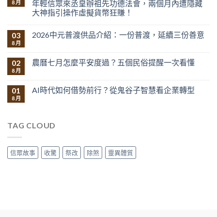
年輕信眾來丞皇辦祖先功德法會，兩個月內遭隱藏
8 月
大神指引操作虛擬貨幣狂賺！
2026中元普渡供品介紹：一份普渡，延續三份善意
03
8 月
農曆七月怎麼平安度過？五個民俗提醒一次看懂
02
8 月
AI時代如何借勢前行？從鬼谷子智慧看企業轉型
01
8 月
TAG CLOUD
信眾故事
收驚
祭改
除煞
靈異體質