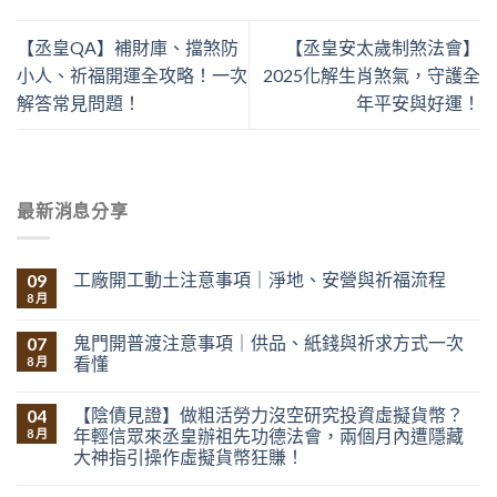
【丞皇QA】補財庫、擋煞防
【丞皇安太歲制煞法會】
小人、祈福開運全攻略！一次
2025化解生肖煞氣，守護全
解答常見問題！
年平安與好運！
最新消息分享
工廠開工動土注意事項｜淨地、安營與祈福流程
09
8 月
鬼門開普渡注意事項｜供品、紙錢與祈求方式一次
07
看懂
8 月
【陰債見證】做粗活勞力沒空研究投資虛擬貨幣？
04
年輕信眾來丞皇辦祖先功德法會，兩個月內遭隱藏
8 月
大神指引操作虛擬貨幣狂賺！