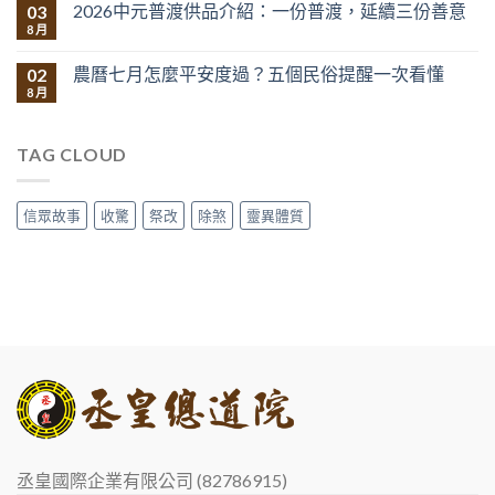
2026中元普渡供品介紹：一份普渡，延續三份善意
03
8 月
農曆七月怎麼平安度過？五個民俗提醒一次看懂
02
8 月
TAG CLOUD
信眾故事
收驚
祭改
除煞
靈異體質
丞皇國際企業有限公司 (82786915)