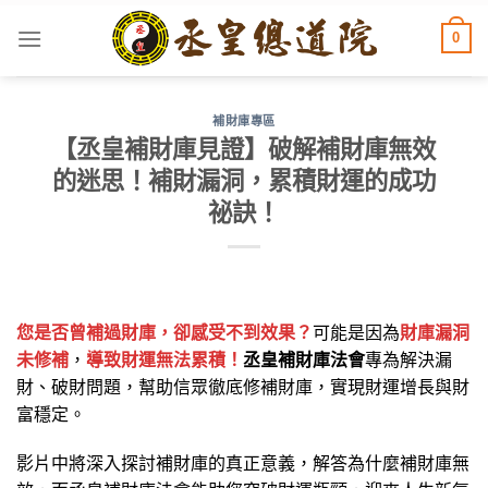
Skip
0
to
content
補財庫專區
【丞皇補財庫見證】破解補財庫無效
的迷思！補財漏洞，累積財運的成功
祕訣！
您是否曾補過財庫，卻感受不到效果？
可能是因為
財庫漏洞
未修補
，
導致財運無法累積！
丞皇補財庫法會
專為解決漏
財、破財問題，幫助信眾徹底修補財庫，實現財運增長與財
富穩定。
影片中將深入探討補財庫的真正意義，解答為什麼
補財庫無