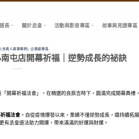
靈道長
關於丞皇
活動與影音專區
故事與見證專區
(含真人真事案例)
,
企業級專區
心南屯店開幕祈福｜逆勢成長的祕訣
行「開幕祈福法會」，在精選的良辰吉時下，圓滿完成開幕典禮
幕祈福法會
。自從疫情爆發以來，業績不僅逆勢成長，還持續拓
更有丞皇道法助力開運，帶來滿滿的好運與財運。