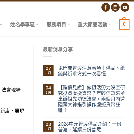
0
姓名學專區
服務項目
重大節慶活動
最新消息分享
鬼門開普渡注意事項｜供品、紙
07
錢與祈求方式一次看懂
8 月
【陰債見證】做粗活勞力沒空研
04
，法會現場
究投資虛擬貨幣？年輕信眾來丞
8 月
皇辦祖先功德法會，兩個月內遭
隱藏大神指引操作虛擬貨幣狂
賺！
展新店，展現
2026中元普渡供品介紹：一份
03
普渡，延續三份善意
8 月