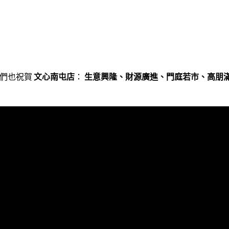
我們也祝賀
文心南屯店
：
生意興隆、財源廣進、門庭若市、高朋