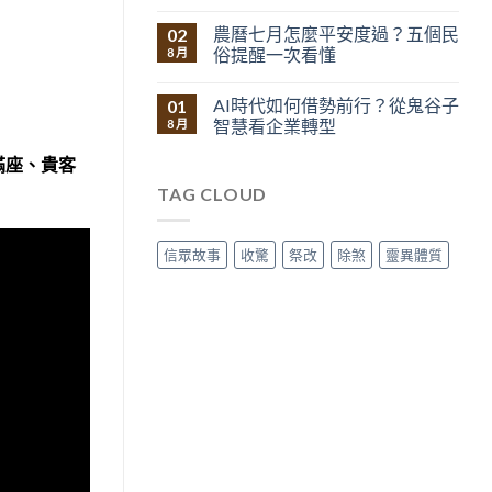
農曆七月怎麼平安度過？五個民
02
俗提醒一次看懂
8 月
AI時代如何借勢前行？從鬼谷子
01
智慧看企業轉型
8 月
滿座、貴客
TAG CLOUD
信眾故事
收驚
祭改
除煞
靈異體質