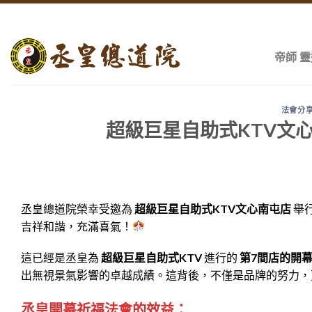
Skip
to
content
帝師 
法會分享
超級巨星自助式KTV文
丞皇總道院榮幸受邀為
超級巨星自助式KTV文心南屯店
舉
吉祥和諧，充滿喜氣！
這已經是丞皇為
超級巨星自助式KTV
進行的
第7間店的開
出無視景氣影響的卓越成績。這背後，不僅是品牌的努力，
丞皇開幕祈福法會的效益：