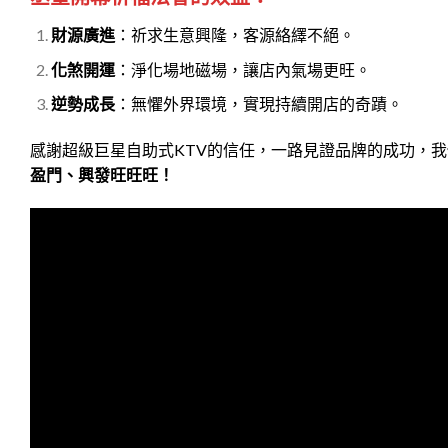
財源廣進
：祈求生意興隆，客源絡繹不絕。
化煞開運
：淨化場地磁場，讓店內氣場更旺。
逆勢成長
：無懼外界環境，實現持續開店的奇蹟。
感謝超級巨星自助式KTV的信任，一路見證品牌的成功，
盈門、興發旺旺旺！