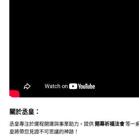
關於丞皇：
丞皇專注於運程開運與事業助力，提供
開幕祈福法會
等一
皇將帶您見證不可思議的神跡！