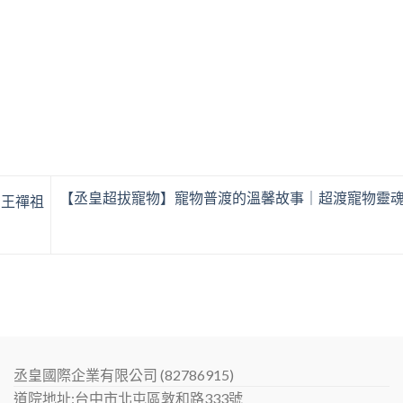
【丞皇超拔寵物】寵物普渡的溫馨故事｜超渡寵物靈
，王禪祖
丞皇國際企業有限公司 (82786915)
道院地址:台中市北屯區敦和路333號